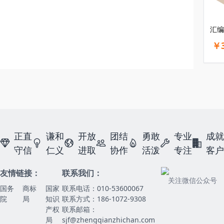
汇编
￥3
正直
谦和
开放
团结
勇敢
专业
成就
守信
仁义
进取
协作
活泼
专注
客户
友情链接：
联系我们：
关注微信公众号
国务
商标
国家
联系电话：010-53600067
院
局
知识
联系方式：186-1072-9308
产权
联系邮箱：
局
sjf@zhengqianzhichan.com