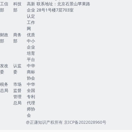
工信
科技
高新
联系地址：北京石景山苹果路
部
部
企业
28号1号楼7层703室
认定
工作
网
财政
商务
优质
部
部
中小
企业
培育
平台
发改
认监
中华
委
委
商标
协会
税务
市场
中华
总局
监督
全国
管理
专利
总局
代理
师协
会
@正谦知识产权所有
京ICP备2022028960号