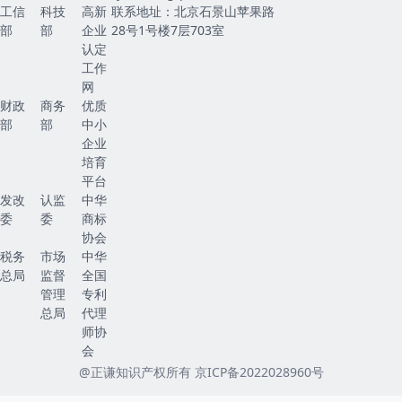
工信
科技
高新
联系地址：北京石景山苹果路
部
部
企业
28号1号楼7层703室
认定
工作
网
财政
商务
优质
部
部
中小
企业
培育
平台
发改
认监
中华
委
委
商标
协会
税务
市场
中华
总局
监督
全国
管理
专利
总局
代理
师协
会
@正谦知识产权所有
京ICP备2022028960号