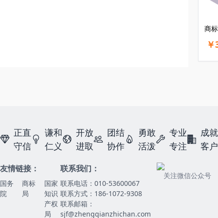
商标
￥3
正直
谦和
开放
团结
勇敢
专业
成就
守信
仁义
进取
协作
活泼
专注
客户
友情链接：
联系我们：
关注微信公众号
国务
商标
国家
联系电话：010-53600067
院
局
知识
联系方式：186-1072-9308
产权
联系邮箱：
局
sjf@zhengqianzhichan.com