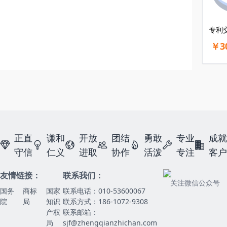
专利
￥3
正直
谦和
开放
团结
勇敢
专业
成就
守信
仁义
进取
协作
活泼
专注
客户
友情链接：
联系我们：
关注微信公众号
国务
商标
国家
联系电话：010-53600067
院
局
知识
联系方式：186-1072-9308
产权
联系邮箱：
局
sjf@zhengqianzhichan.com