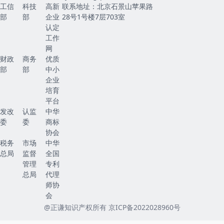
工信
科技
高新
联系地址：北京石景山苹果路
部
部
企业
28号1号楼7层703室
认定
工作
网
财政
商务
优质
部
部
中小
企业
培育
平台
发改
认监
中华
委
委
商标
协会
税务
市场
中华
总局
监督
全国
管理
专利
总局
代理
师协
会
@正谦知识产权所有
京ICP备2022028960号