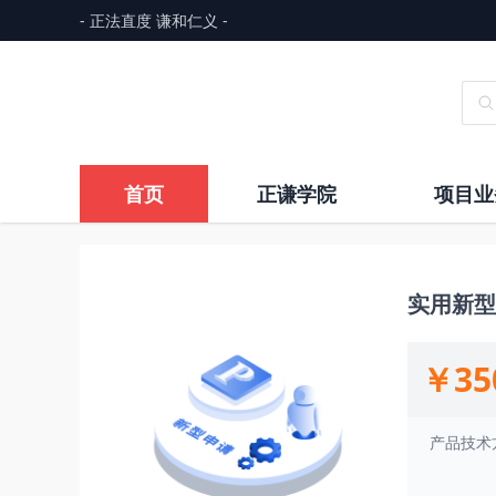
- 正法直度 谦和仁义 -
首页
正谦学院
项目业
实用新型
￥35
产品技术