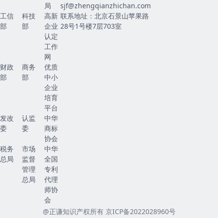
局
sjf@zhengqianzhichan.com
工信
科技
高新
联系地址：北京石景山苹果路
部
部
企业
28号1号楼7层703室
认定
工作
网
财政
商务
优质
部
部
中小
企业
培育
平台
发改
认监
中华
委
委
商标
协会
税务
市场
中华
总局
监督
全国
管理
专利
总局
代理
师协
会
@正谦知识产权所有
京ICP备2022028960号